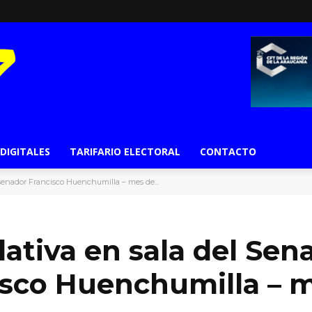
 DIGITALES
TARIFARIO ELECTORAL
CONTACTO
, senador Francisco Huenchumilla – mes de...
lativa en sala del Sen
isco Huenchumilla – 