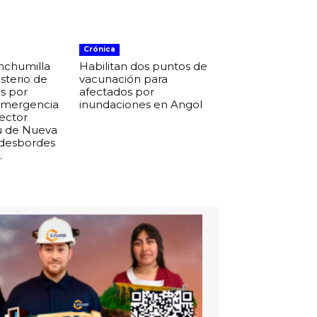
Crónica
nchumilla
Habilitan dos puntos de
isterio de
vacunación para
s por
afectados por
 emergencia
inundaciones en Angol
sector
u de Nueva
 desbordes
.