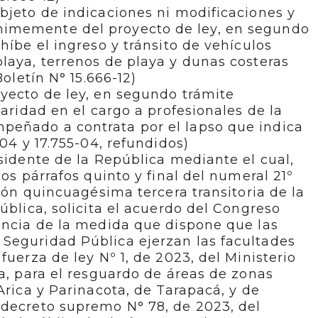
bjeto de indicaciones ni modificaciones y
imemente del proyecto de ley, en segundo
híbe el ingreso y tránsito de vehículos
laya, terrenos de playa y dunas costeras
Boletín N° 15.666-12)
yecto de ley, en segundo trámite
laridad en el cargo a profesionales de la
eñado a contrata por el lapso que indica
-04 y 17.755-04, refundidos)
esidente de la República mediante el cual,
los párrafos quinto y final del numeral 21º
ción quincuagésima tercera transitoria de la
ública, solicita el acuerdo del Congreso
encia de la medida que dispone que las
Seguridad Pública ejerzan las facultades
fuerza de ley Nº 1, de 2023, del Ministerio
ca, para el resguardo de áreas de zonas
Arica y Parinacota, de Tarapacá, y de
 decreto supremo N° 78, de 2023, del