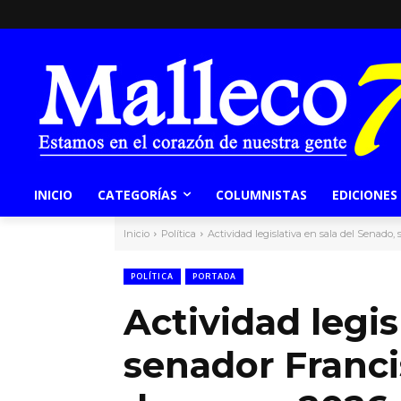
INICIO
CATEGORÍAS
COLUMNISTAS
EDICIONES
Inicio
Política
Actividad legislativa en sala del Senado
POLÍTICA
PORTADA
Actividad legis
senador Franc