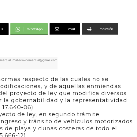
X
WhatsApp
Email
Impresión
mercial: malleco7comercial@gmail.com
 normas respecto de las cuales no se
modificaciones, y de aquellas enmiendas
l proyecto de ley que modifica diversos
 la gobernabilidad y la representatividad
° 17.640-06)
oyecto de ley, en segundo trámite
 ingreso y tránsito de vehículos motorizados
os de playa y dunas costeras de todo el
15.666-12)