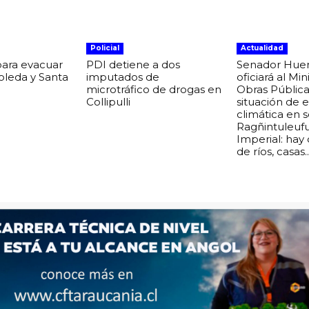
Policial
Actualidad
para evacuar
PDI detiene a dos
Senador Hue
boleda y Santa
imputados de
oficiará al Min
microtráfico de drogas en
Obras Pública
Collipulli
situación de
climática en 
Ragñintuleuf
Imperial: hay
de ríos, casas..