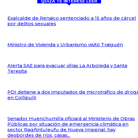
QUIZÁ TE INTERESE LEER
Exalcalde de Renaico sentenciado a 15 años de cárcel
por delitos sexuales
Ministro de Vivienda y Urbanismo visitó Traiguén
Alerta SAE para evacuar villas La Arboleda y Santa
Teresita
PDI detiene a dos imputados de microtráfico de drog
en Collipulli
Senador Huenchumilla oficiará al Ministerio de Obras
Públicas por situación de emergencia climática en
sector Ragñintuleufu de Nueva Imperial: hay
desbordes de ríos, casas...