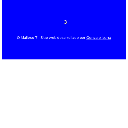
3
© Malleco 7 - Sitio web desarrollado por
Gonzalo Ibarra