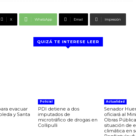
X
WhatsApp
Email
Impresión
QUIZÁ TE INTERESE LEER
Policial
Actualidad
para evacuar
PDI detiene a dos
Senador Hue
boleda y Santa
imputados de
oficiará al Min
microtráfico de drogas en
Obras Pública
Collipulli
situación de
climática en 