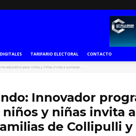
 DIGITALES
TARIFARIO ELECTORAL
CONTACTO
a educativo para niños y niñas invita a sumarse...
ndo: Innovador prog
niños y niñas invita a
amilias de Collipulli y