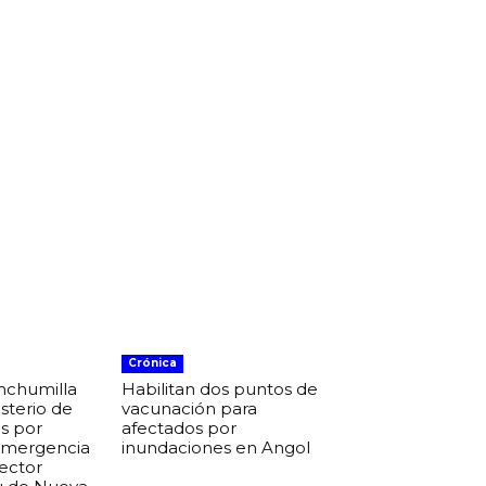
Crónica
nchumilla
Habilitan dos puntos de
isterio de
vacunación para
s por
afectados por
 emergencia
inundaciones en Angol
sector