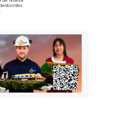
u de Nueva
 desbordes
.