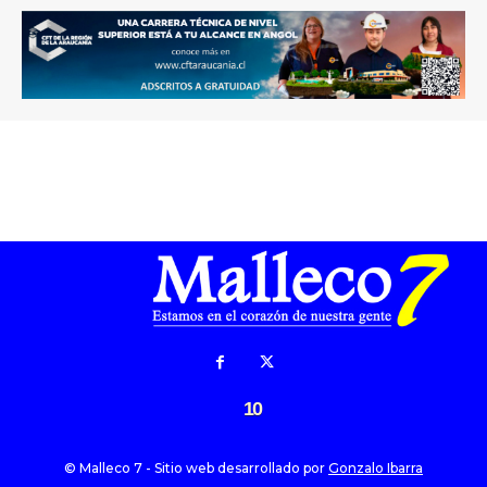
10
© Malleco 7 - Sitio web desarrollado por
Gonzalo Ibarra