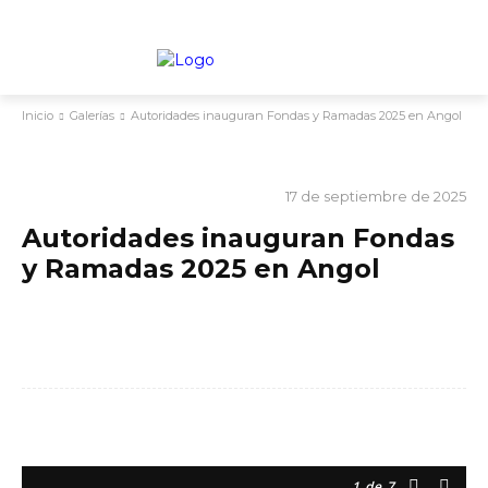
TARIFARIO ELECCIONES 2025
Inicio
Galerías
Autoridades inauguran Fondas y Ramadas 2025 en Angol
GALERÍAS
PORTADA
17 de septiembre de 2025
Autoridades inauguran Fondas
y Ramadas 2025 en Angol
1
de 7