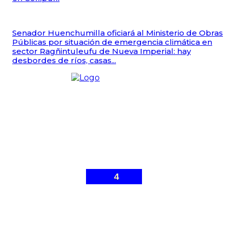
Senador Huenchumilla oficiará al Ministerio de Obras
Públicas por situación de emergencia climática en
sector Ragñintuleufu de Nueva Imperial: hay
desbordes de ríos, casas...
4
© Malleco 7 - Sitio web desarrollado por
Gonzalo Ibarra