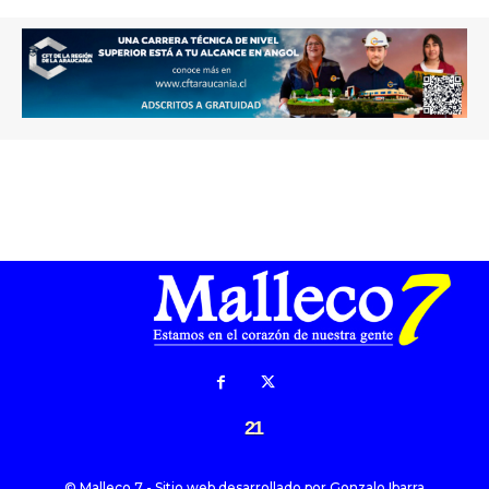
21
© Malleco 7 - Sitio web desarrollado por
Gonzalo Ibarra