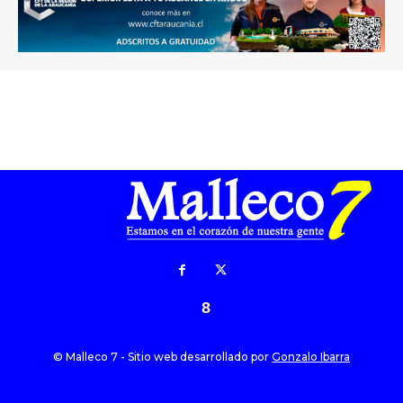
8
© Malleco 7 - Sitio web desarrollado por
Gonzalo Ibarra