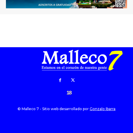
18
© Malleco 7 - Sitio web desarrollado por
Gonzalo Ibarra