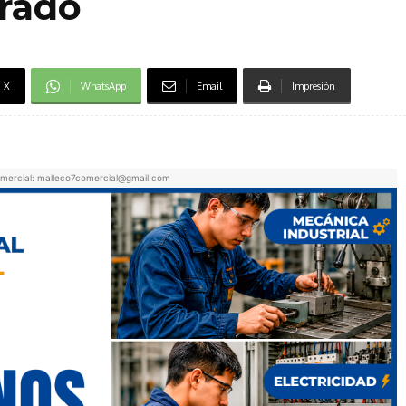
trado
X
WhatsApp
Email
Impresión
mercial: malleco7comercial@gmail.com