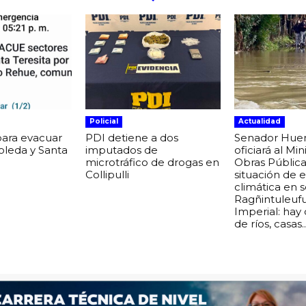
Policial
Actualidad
para evacuar
PDI detiene a dos
Senador Hue
boleda y Santa
imputados de
oficiará al Min
microtráfico de drogas en
Obras Pública
Collipulli
situación de
climática en 
Ragñintuleuf
Imperial: hay
de ríos, casas..