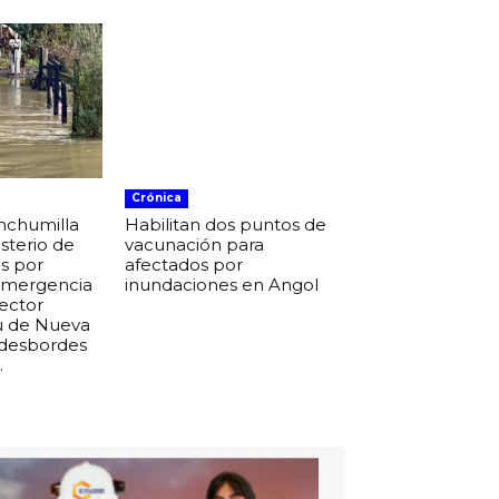
Crónica
nchumilla
Habilitan dos puntos de
isterio de
vacunación para
s por
afectados por
 emergencia
inundaciones en Angol
sector
u de Nueva
 desbordes
.