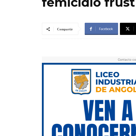
femicidio frus
Facebook
Compartir
Contacto co