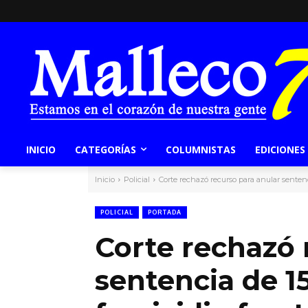
INICIO
CATEGORÍAS
COLUMNISTAS
EDICIONES
Inicio
Policial
Corte rechazó recurso para anular sentenci
POLICIAL
PORTADA
Corte rechazó 
sentencia de 1