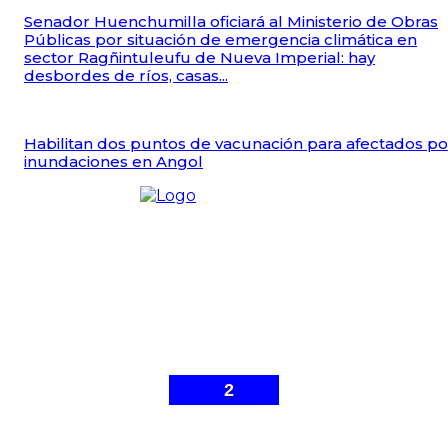
Senador Huenchumilla oficiará al Ministerio de Obras
Públicas por situación de emergencia climática en
sector Ragñintuleufu de Nueva Imperial: hay
desbordes de ríos, casas...
Habilitan dos puntos de vacunación para afectados po
inundaciones en Angol
2
© Malleco 7 - Sitio web desarrollado por
Gonzalo Ibarra