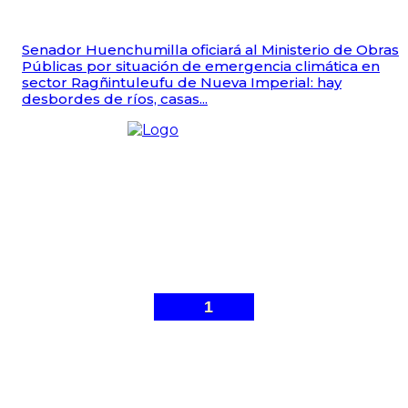
Senador Huenchumilla oficiará al Ministerio de Obras
Públicas por situación de emergencia climática en
sector Ragñintuleufu de Nueva Imperial: hay
desbordes de ríos, casas...
1
© Malleco 7 - Sitio web desarrollado por
Gonzalo Ibarra