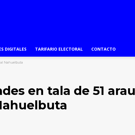
ES DIGITALES
TARIFARIO ELECTORAL
CONTACTO
onal Nahuelbuta
des en tala de 51 ara
Nahuelbuta
Email
Impresión