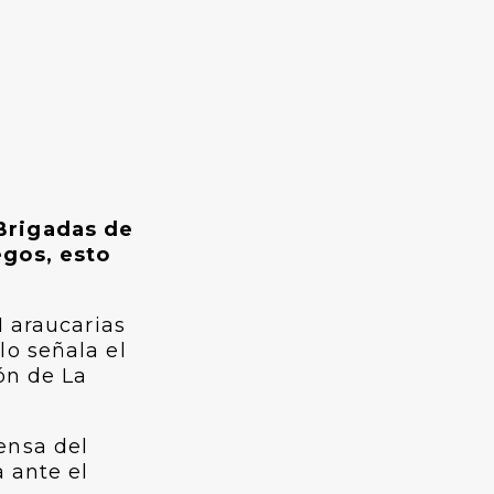
 Brigadas de
egos, esto
1 araucarias
lo señala el
ón de La
ensa del
 ante el