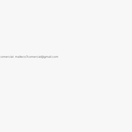
comercial: malleco7comercial@gmail.com