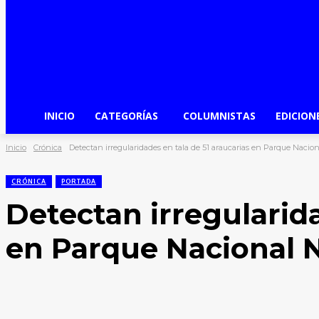
INICIO
CATEGORÍAS
COLUMNISTAS
EDICION
Inicio
Crónica
Detectan irregularidades en tala de 51 araucarias en Parque Naci
CRÓNICA
PORTADA
Detectan irregularida
en Parque Nacional 
Facebook
X
WhatsApp
Compartir