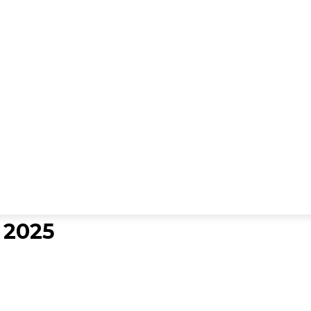
ES DIGITALES
TARIFARIO ELECTORAL
CONTACTO
 2025