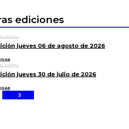
ras ediciones
EL DIGITAL
ición jueves 06 de agosto de 2026
ISAR
EL DIGITAL
ición jueves 30 de julio de 2026
ISAR
3