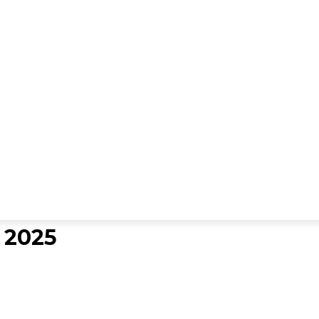
ES DIGITALES
TARIFARIO ELECTORAL
CONTACTO
 2025