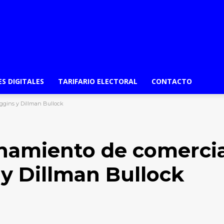
ES DIGITALES
TARIFARIO ELECTORAL
CONTACTO
ggins y Dillman Bullock
namiento de comerci
 y Dillman Bullock
Email
Impresión