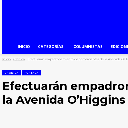
INICIO
CATEGORÍAS
COLUMNISTAS
EDICION
Inicio
Crónica
Efectuarán empadronamiento de comerciantes de la Avenida O’Hi
CRÓNICA
PORTADA
Efectuarán empadro
la Avenida O’Higgins
Facebook
X
WhatsApp
Compartir