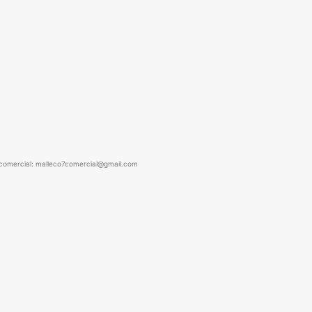
comercial: malleco7comercial@gmail.com