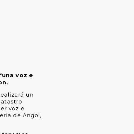
“una voz e
on.
ealizará un
catastro
ner voz e
teria de Angol,