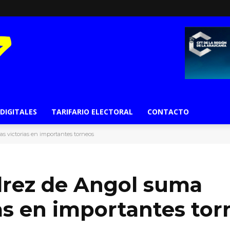
 DIGITALES
TARIFARIO ELECTORAL
CONTACTO
s victorias en importantes torneos
drez de Angol suma
as en importantes tor