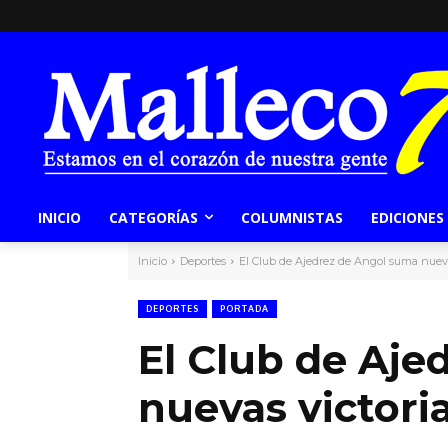
INICIO
CATEGORÍAS
COLUMNISTAS
EDICIONES
Inicio
Deportes
El Club de Ajedrez de Angol suma nueva
DEPORTES
PORTADA
El Club de Aje
nuevas victori