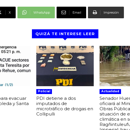
X
WhatsApp
Email
Impresión
QUIZÁ TE INTERESE LEER
Policial
Actualidad
para evacuar
PDI detiene a dos
Senador Hue
boleda y Santa
imputados de
oficiará al Min
microtráfico de drogas en
Obras Pública
Collipulli
situación de
climática en 
Ragñintuleuf
Imperial: hay