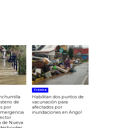
Crónica
nchumilla
Habilitan dos puntos de
isterio de
vacunación para
s por
afectados por
 emergencia
inundaciones en Angol
sector
u de Nueva
 desbordes