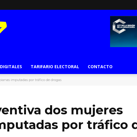
 DIGITALES
TARIFARIO ELECTORAL
CONTACTO
bianas imputadas por tráfico de drogas
ventiva dos mujeres
putadas por tráfico 