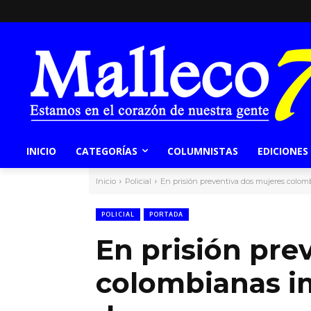
INICIO
CATEGORÍAS
COLUMNISTAS
EDICIONES
Inicio
Policial
En prisión preventiva dos mujeres colom
POLICIAL
PORTADA
En prisión pre
colombianas im