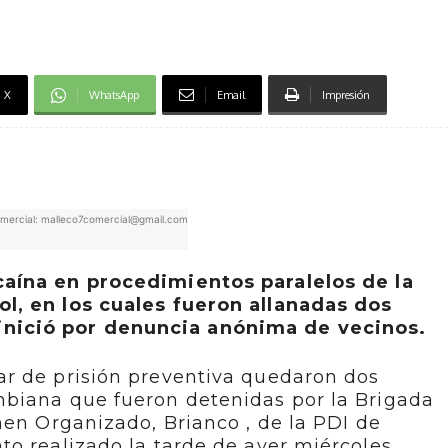
X
WhatsApp
Email
Impresión
mercial: malleco7comercial@gmail.com
aína en procedimientos paralelos de la
ol, en los cuales fueron allanadas dos
 inició por denuncia anónima de vecinos.
r de prisión preventiva quedaron dos
biana que fueron detenidas por la Brigada
men Organizado, Brianco , de la PDI de
o realizado la tarde de ayer miércoles,