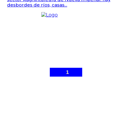
desbordes de ríos, casas...
1
© Malleco 7 - Sitio web desarrollado por
Gonzalo Ibarra