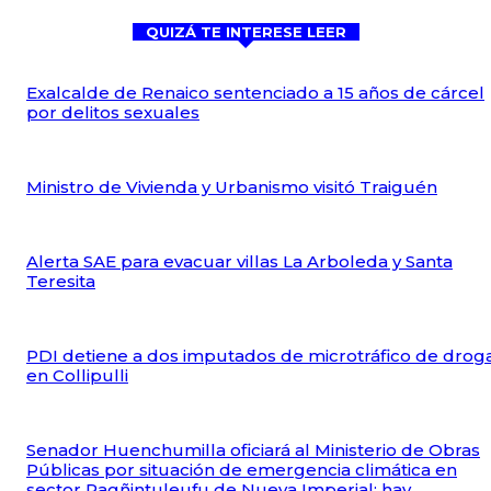
QUIZÁ TE INTERESE LEER
Exalcalde de Renaico sentenciado a 15 años de cárcel
por delitos sexuales
Ministro de Vivienda y Urbanismo visitó Traiguén
Alerta SAE para evacuar villas La Arboleda y Santa
Teresita
PDI detiene a dos imputados de microtráfico de drog
en Collipulli
Senador Huenchumilla oficiará al Ministerio de Obras
Públicas por situación de emergencia climática en
sector Ragñintuleufu de Nueva Imperial: hay