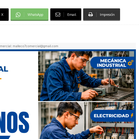
X
WhatsApp
Email
Impresión
mercial: malleco7comercial@gmail.com