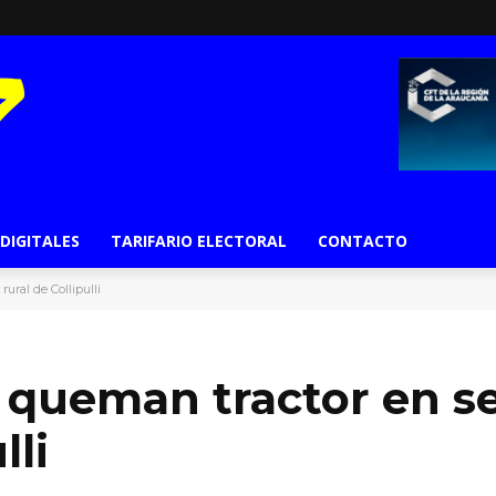
 DIGITALES
TARIFARIO ELECTORAL
CONTACTO
ral de Collipulli
queman tractor en se
lli