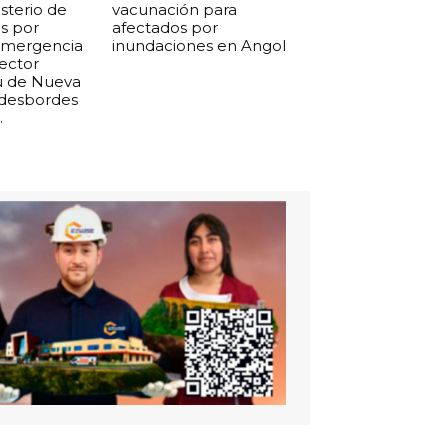
isterio de
vacunación para
s por
afectados por
 emergencia
inundaciones en Angol
sector
u de Nueva
 desbordes
.