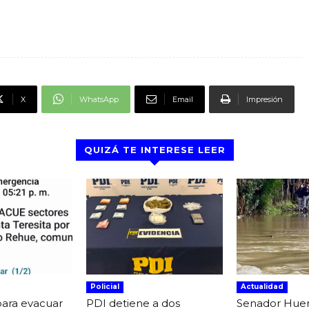
X
WhatsApp
Email
Impresión
QUIZÁ TE INTERESE LEER
Policial
Actualidad
para evacuar
PDI detiene a dos
Senador Hue