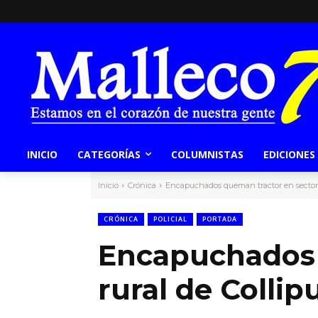
INICIO
CATEGORÍAS
COLUMNISTAS
EDICIONES
Inicio
Crónica
Encapuchados queman tractor en sector ru
CRÓNICA
POLICIAL
PORTADA
Encapuchados 
rural de Collipu