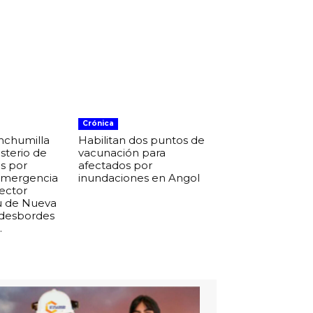
Crónica
nchumilla
Habilitan dos puntos de
isterio de
vacunación para
s por
afectados por
 emergencia
inundaciones en Angol
sector
u de Nueva
 desbordes
.