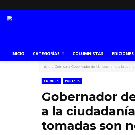
INICIO
CATEGORÍAS
COLUMNISTAS
EDICIONES
Inicio
Crónica
Gobernador de Malleco llama a la calma 
CRÓNICA
PORTADA
Gobernador de 
a la ciudadaní
tomadas son n