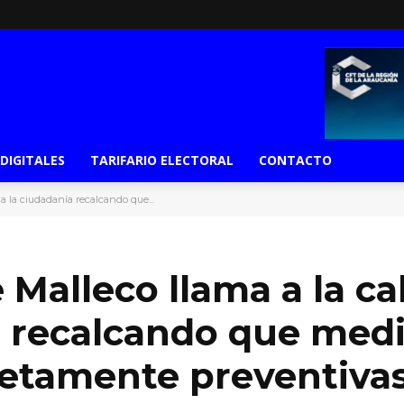
 DIGITALES
TARIFARIO ELECTORAL
CONTACTO
a la ciudadanía recalcando que...
Malleco llama a la c
a recalcando que med
etamente preventiva