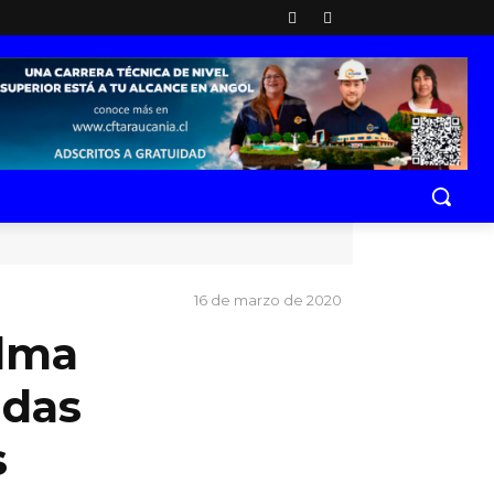
16 de marzo de 2020
alma
idas
s