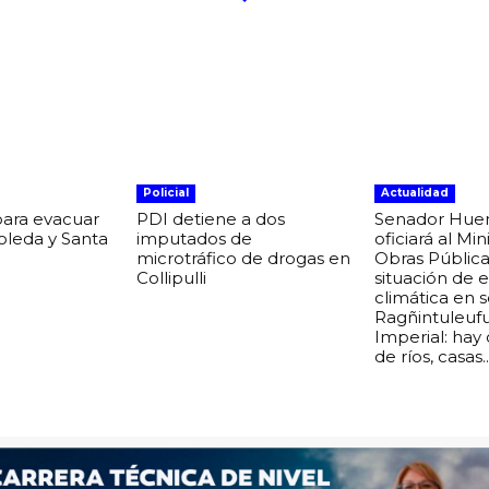
Policial
Actualidad
para evacuar
PDI detiene a dos
Senador Hue
boleda y Santa
imputados de
oficiará al Min
microtráfico de drogas en
Obras Pública
Collipulli
situación de
climática en 
Ragñintuleuf
Imperial: hay
de ríos, casas..