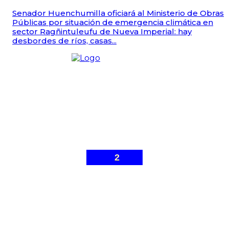
Senador Huenchumilla oficiará al Ministerio de Obras
Públicas por situación de emergencia climática en
sector Ragñintuleufu de Nueva Imperial: hay
desbordes de ríos, casas...
2
© Malleco 7 - Sitio web desarrollado por
Gonzalo Ibarra