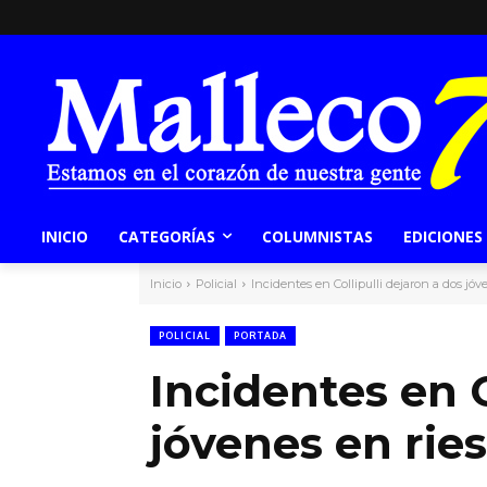
INICIO
CATEGORÍAS
COLUMNISTAS
EDICIONES
Inicio
Policial
Incidentes en Collipulli dejaron a dos jóv
POLICIAL
PORTADA
Incidentes en C
jóvenes en ries