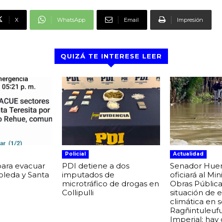
X
WhatsApp
Email
Impresión
QUIZÁ TE INTERESE LEER
Policial
Actualidad
para evacuar
PDI detiene a dos
Senador Hue
boleda y Santa
imputados de
oficiará al Min
microtráfico de drogas en
Obras Pública
Collipulli
situación de
climática en 
Ragñintuleuf
Imperial: hay