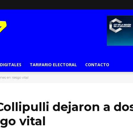
 DIGITALES
TARIFARIO ELECTORAL
CONTACTO
enes en riesgo vital
ollipulli dejaron a do
go vital