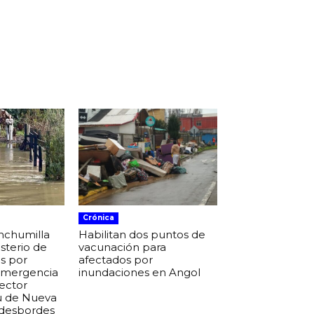
Crónica
nchumilla
Habilitan dos puntos de
isterio de
vacunación para
s por
afectados por
 emergencia
inundaciones en Angol
sector
u de Nueva
 desbordes