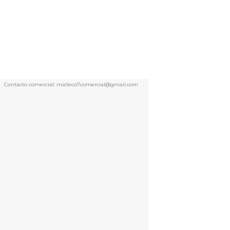
Contacto comercial: malleco7comercial@gmail.com