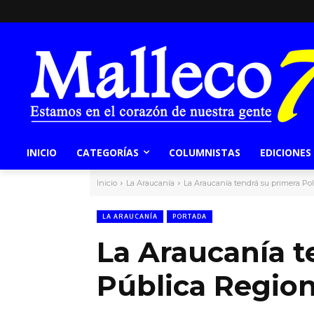
INICIO
CATEGORÍAS
COLUMNISTAS
EDICIONES
Inicio
La Araucanía
La Araucanía tendrá su primera Po
LA ARAUCANÍA
PORTADA
La Araucanía t
Pública Regio