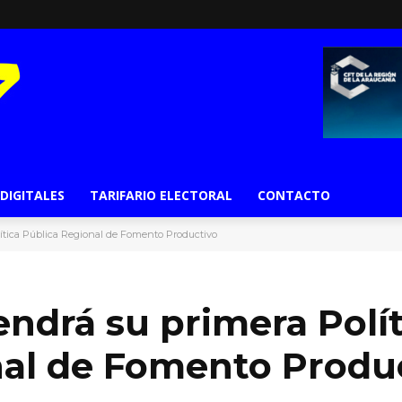
 DIGITALES
TARIFARIO ELECTORAL
CONTACTO
lítica Pública Regional de Fomento Productivo
endrá su primera Polít
nal de Fomento Produ