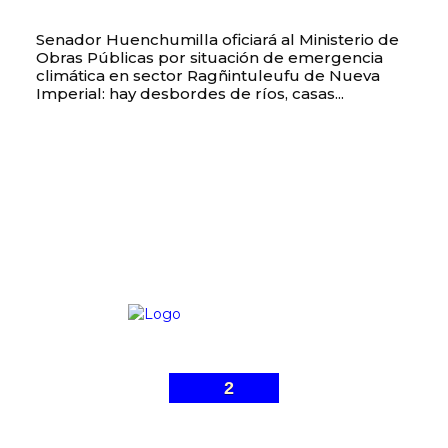
Senador Huenchumilla oficiará al Ministerio de
Obras Públicas por situación de emergencia
climática en sector Ragñintuleufu de Nueva
Imperial: hay desbordes de ríos, casas...
2
© Malleco 7 - Sitio web desarrollado por
Gonzalo Ibarra