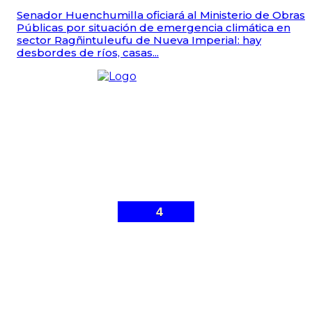
Senador Huenchumilla oficiará al Ministerio de Obras
Públicas por situación de emergencia climática en
sector Ragñintuleufu de Nueva Imperial: hay
desbordes de ríos, casas...
4
© Malleco 7 - Sitio web desarrollado por
Gonzalo Ibarra