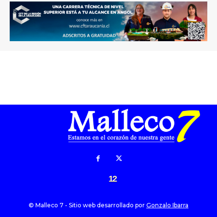
12
© Malleco 7 - Sitio web desarrollado por
Gonzalo Ibarra