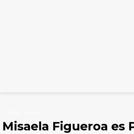
INICIO
CATEGORÍAS
COLUMNISTAS
EDICION
Inicio
Cultura
Misaela Figueroa es Premio Municipal de Arte Mención Literatura 
CULTURA
PORTADA
Misaela Figueroa es 