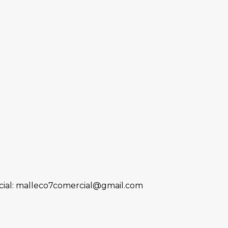
ial: malleco7comercial@gmail.com
s que habían recibido el mismo galardón; 
lebrar el 471 Aniversario de esta ciudad.