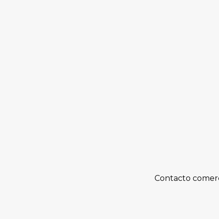
Contacto comerc
Decisión de jurado integrado por persona
será entregada en la ceremonia para el ce