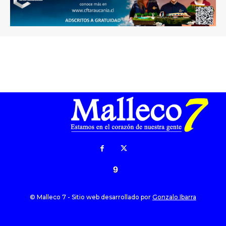
9
© Malleco 7 - Sitio web desarrollado por
Gonzalo Ibarra