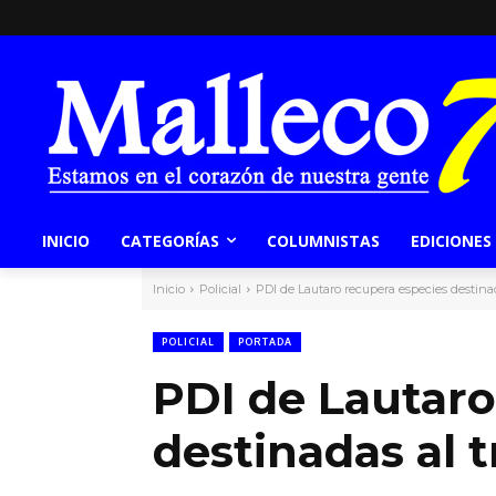
INICIO
CATEGORÍAS
COLUMNISTAS
EDICIONES
Inicio
Policial
PDI de Lautaro recupera especies destinad
POLICIAL
PORTADA
PDI de Lautaro
destinadas al t