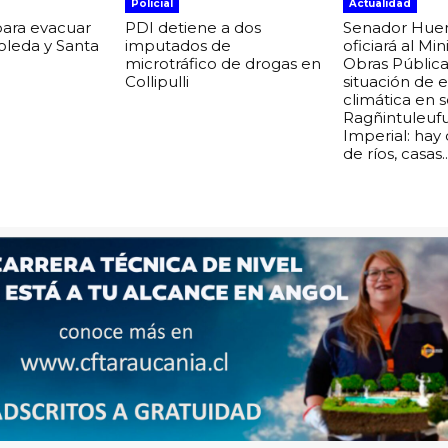
Policial
Actualidad
para evacuar
PDI detiene a dos
Senador Hue
boleda y Santa
imputados de
oficiará al Min
microtráfico de drogas en
Obras Pública
Collipulli
situación de
climática en 
Ragñintuleuf
Imperial: hay
de ríos, casas..