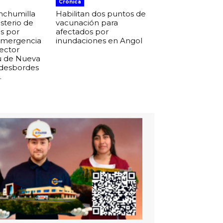
Crónica
nchumilla
Habilitan dos puntos de
isterio de
vacunación para
s por
afectados por
 emergencia
inundaciones en Angol
sector
u de Nueva
 desbordes
.