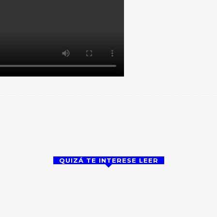
X
WhatsApp
Email
Impresión
QUIZÁ TE INTERESE LEER
Policial
Ac
uar villas La
PDI detiene a dos imputados de
Se