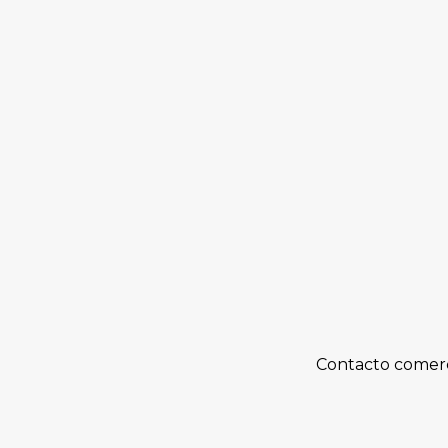
Contacto comerc
Brigada de Investigación Criminal de Tra
coordinado con diversas unidades especi