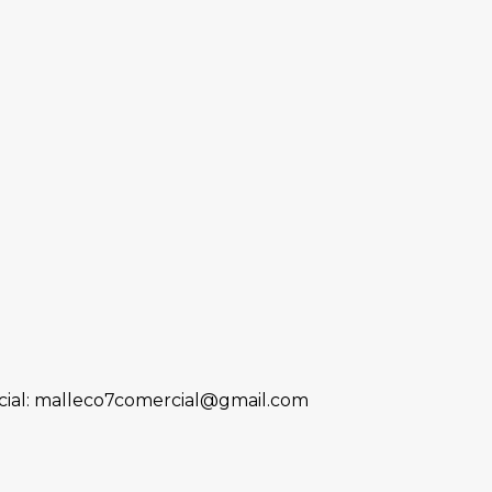
ial: malleco7comercial@gmail.com
iguén incauta drogas, armas y dinero en o
alizadas.