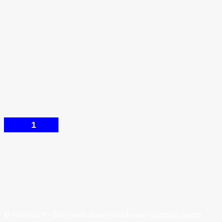
visitó Traiguén
Arboleda y Santa Te
Crónica
Habilitan dos puntos de
vacunación para afectados por
inundaciones en Angol
1
© Malleco 7 - Sitio web desarrollado por
Gonzalo Ibarra