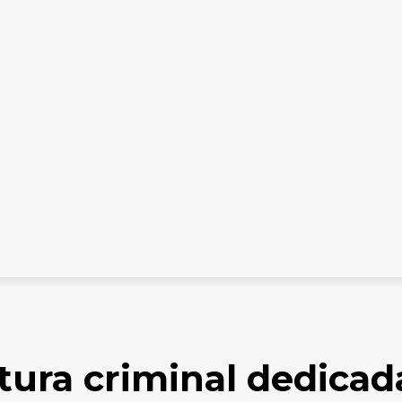
ES DIGITALES
TARIFARIO ELECTORAL
CONTACTO
 Purén
tura criminal dedicada