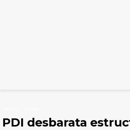
INICIO
CATEGORÍAS
COLUMNISTAS
EDICION
Inicio
Policial
PDI desbarata estructura criminal dedicada al tráfico de drogas en
POLICIAL
PORTADA
PDI desbarata estruc