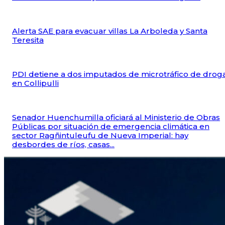
Alerta SAE para evacuar villas La Arboleda y Santa
Teresita
PDI detiene a dos imputados de microtráfico de drog
en Collipulli
Senador Huenchumilla oficiará al Ministerio de Obras
Públicas por situación de emergencia climática en
sector Ragñintuleufu de Nueva Imperial: hay
desbordes de ríos, casas...