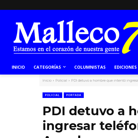
INICIO
CATEGORÍAS
COLUMNISTAS
EDICIONES
Inicio
Policial
PDI detuvo a hombre que intentó ingresar t
POLICIAL
PORTADA
PDI detuvo a 
ingresar teléfo