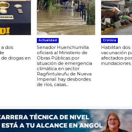
Actualidad
Crónica
 a dos
Senador Huenchumilla
Habilitan dos
de
oficiará al Ministerio de
vacunación p
o de drogas en
Obras Públicas por
afectados po
situación de emergencia
inundaciones
climática en sector
Ragñintuleufu de Nueva
Imperial: hay desbordes
de ríos, casas...