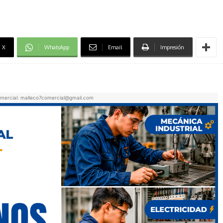
X
WhatsApp
Email
Impresión
mercial: malleco7comercial@gmail.com