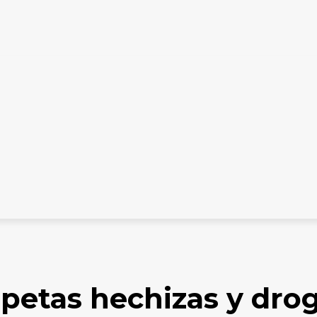
ES DIGITALES
TARIFARIO ELECTORAL
CONTACTO
en...
opetas hechizas y dro