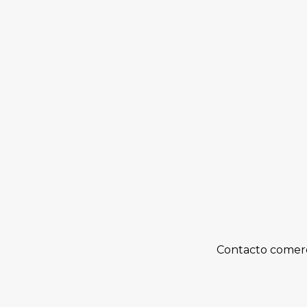
Contacto comerc
Policía indicó que el operativo permitió 
en la capital de Malleco.