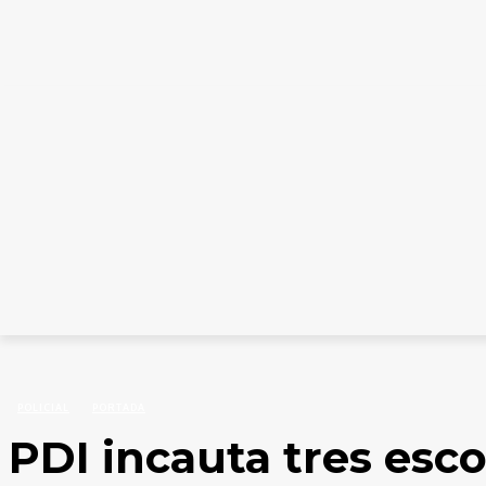
INICIO
CATEGORÍAS
COLUMNISTAS
EDICION
Inicio
Policial
PDI incauta tres escopetas hechizas y droga en población El Retiro, 
POLICIAL
PORTADA
PDI incauta tres esc