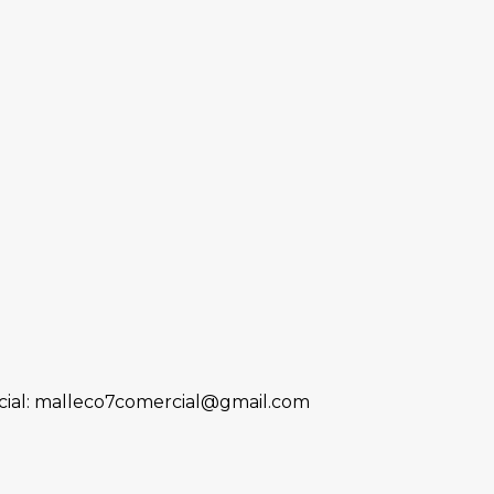
ial: malleco7comercial@gmail.com
desarticular un foco de riesgo para la segu