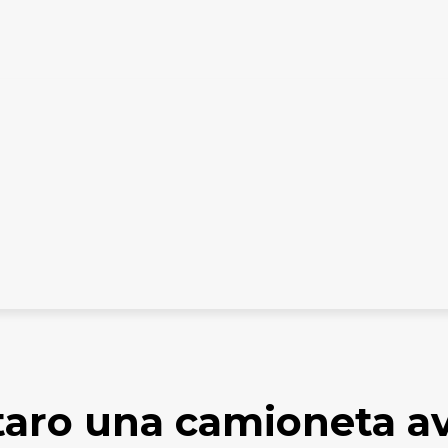
ES DIGITALES
TARIFARIO ELECTORAL
CONTACTO
nes
taro una camioneta a