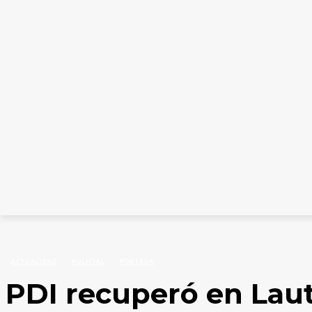
INICIO
CATEGORÍAS
COLUMNISTAS
EDICION
Inicio
Actualidad
PDI recuperó en Lautaro una camioneta avaluada en $28 millo
ACTUALIDAD
POLICIAL
PORTADA
PDI recuperó en Lau