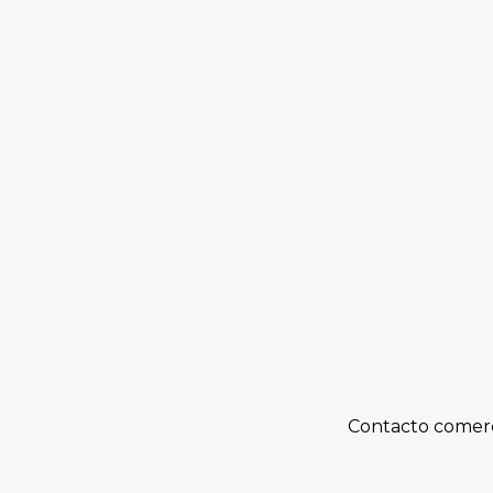
Fotografía cedida por la PDI.
Contacto comerc
Fue comprada con un vale vista bancari