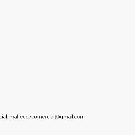
ial: malleco7comercial@gmail.com
o adulterado. Dos personas habrían sido e