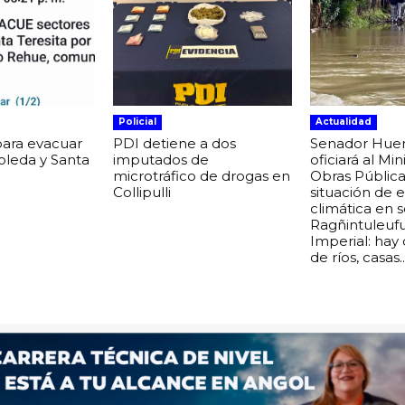
Policial
Actualidad
para evacuar
PDI detiene a dos
Senador Hue
boleda y Santa
imputados de
oficiará al Min
microtráfico de drogas en
Obras Pública
Collipulli
situación de
climática en 
Ragñintuleuf
Imperial: hay
de ríos, casas..