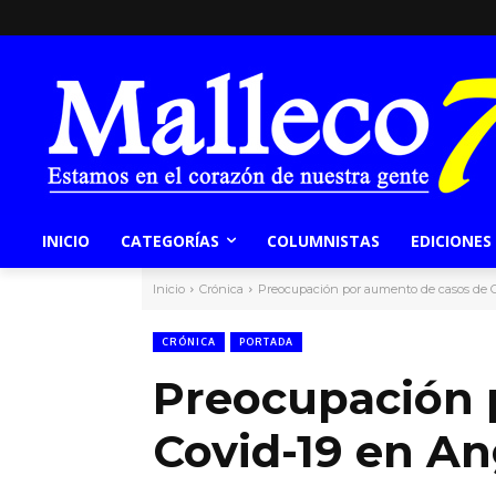
INICIO
CATEGORÍAS
COLUMNISTAS
EDICIONES
Inicio
Crónica
Preocupación por aumento de casos de C
CRÓNICA
PORTADA
Preocupación 
Covid-19 en An