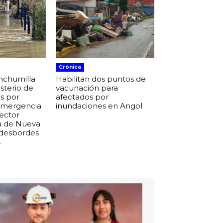
Crónica
nchumilla
Habilitan dos puntos de
isterio de
vacunación para
s por
afectados por
 emergencia
inundaciones en Angol
sector
u de Nueva
 desbordes
.