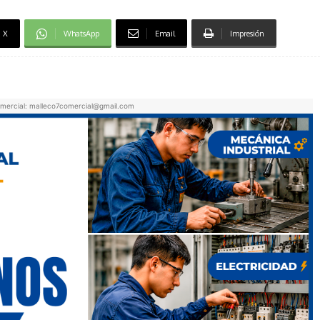
X
WhatsApp
Email
Impresión
mercial: malleco7comercial@gmail.com