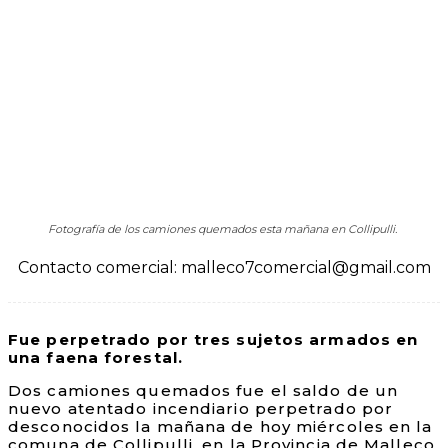
Fotografía de los camiones quemados esta mañana en Collipulli.
Contacto comercial: malleco7comercial@gmail.com
Fue perpetrado por tres sujetos armados en
una faena forestal.
Dos camiones quemados fue el saldo de un
nuevo atentado incendiario perpetrado por
desconocidos la mañana de hoy miércoles en la
comuna de Collipulli, en la Provincia de Malleco,