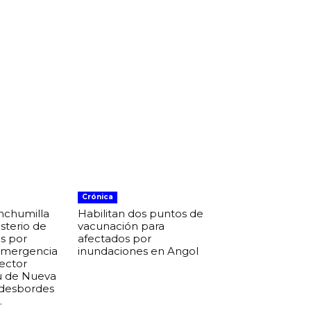
Crónica
nchumilla
Habilitan dos puntos de
isterio de
vacunación para
s por
afectados por
 emergencia
inundaciones en Angol
sector
u de Nueva
 desbordes
.