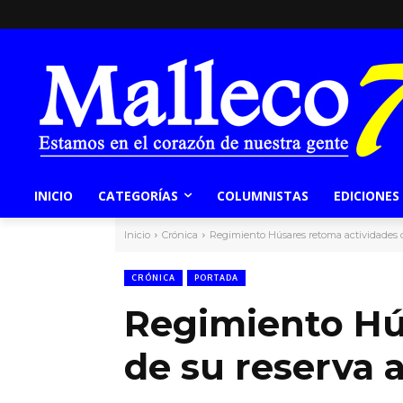
INICIO
CATEGORÍAS
COLUMNISTAS
EDICIONES
Inicio
Crónica
Regimiento Húsares retoma actividades d
CRÓNICA
PORTADA
Regimiento Hú
de su reserva a