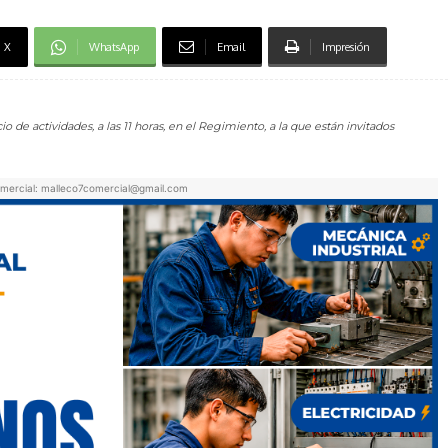
X
WhatsApp
Email
Impresión
 de actividades, a las 11 horas, en el Regimiento, a la que están invitados
mercial: malleco7comercial@gmail.com