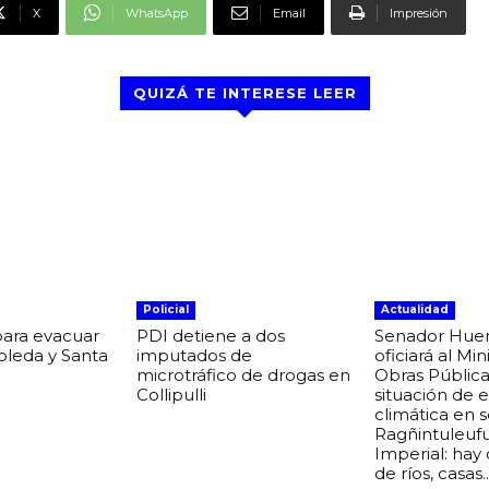
X
WhatsApp
Email
Impresión
QUIZÁ TE INTERESE LEER
Policial
Actualidad
para evacuar
PDI detiene a dos
Senador Hue
boleda y Santa
imputados de
oficiará al Min
microtráfico de drogas en
Obras Pública
Collipulli
situación de
climática en 
Ragñintuleuf
Imperial: hay
de ríos, casas..