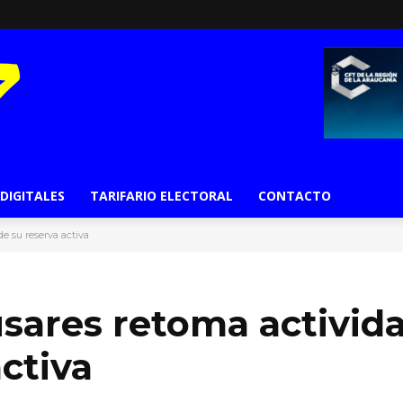
 DIGITALES
TARIFARIO ELECTORAL
CONTACTO
e su reserva activa
sares retoma activid
ctiva