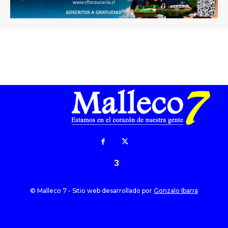
3
© Malleco 7 - Sitio web desarrollado por
Gonzalo Ibarra