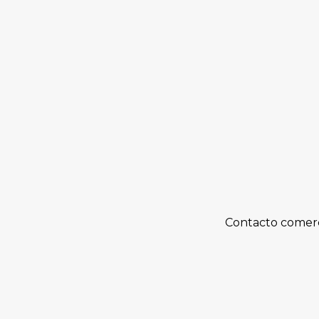
Contacto comerc
Lo dijo en Angol el candidato independie
Temprano se reunió con el alcalde Enriqu
ANGOL.- Su convicción de que si la centro 