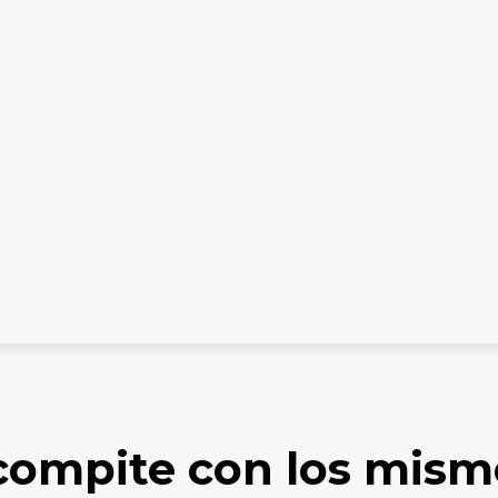
ES DIGITALES
TARIFARIO ELECTORAL
CONTACTO
.
 compite con los mism