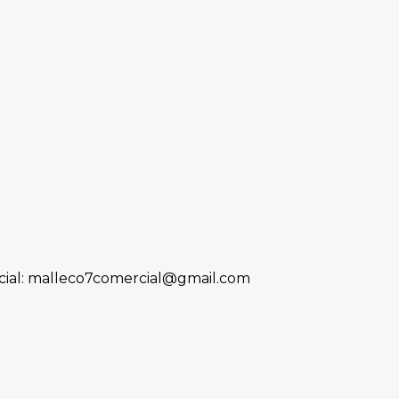
ial: malleco7comercial@gmail.com
nte en primaria de Chile Vamos, Sebastián
e Neira.
derecha compite en la presidencial con los 