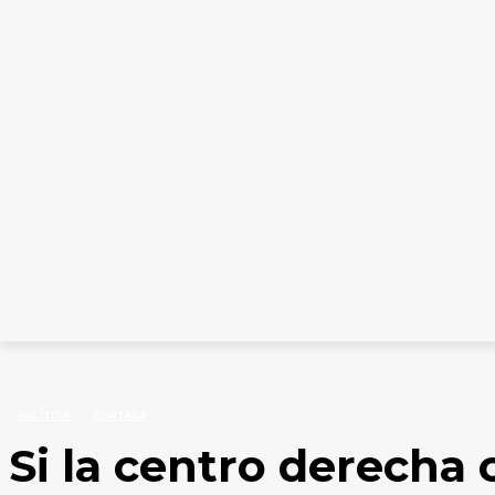
INICIO
CATEGORÍAS
COLUMNISTAS
EDICION
Inicio
Política
Si la centro derecha compite con los mismos de siempre “no tiene..
POLÍTICA
PORTADA
Si la centro derecha