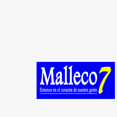
 sector Ragñintuleufu de Nueva
perial: hay desbordes de ríos,
as...