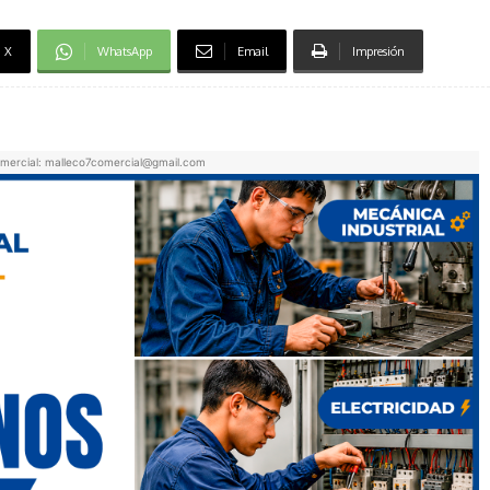
X
WhatsApp
Email
Impresión
mercial: malleco7comercial@gmail.com