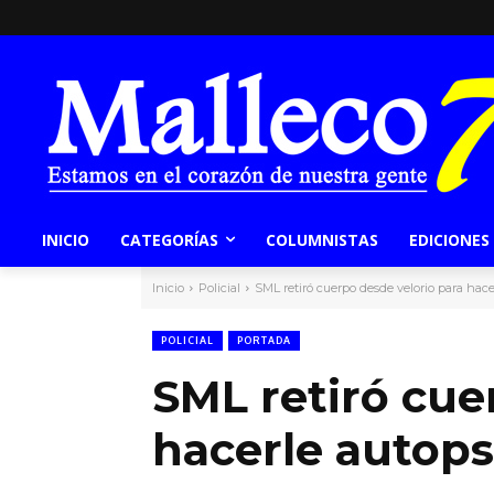
INICIO
CATEGORÍAS
COLUMNISTAS
EDICIONES
Inicio
Policial
SML retiró cuerpo desde velorio para hace
POLICIAL
PORTADA
SML retiró cue
hacerle autops