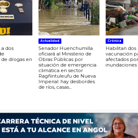
Actualidad
Crónica
 a dos
Senador Huenchumilla
Habilitan dos
de
oficiará al Ministerio de
vacunación p
o de drogas en
Obras Públicas por
afectados po
situación de emergencia
inundaciones
climática en sector
Ragñintuleufu de Nueva
Imperial: hay desbordes
de ríos, casas...