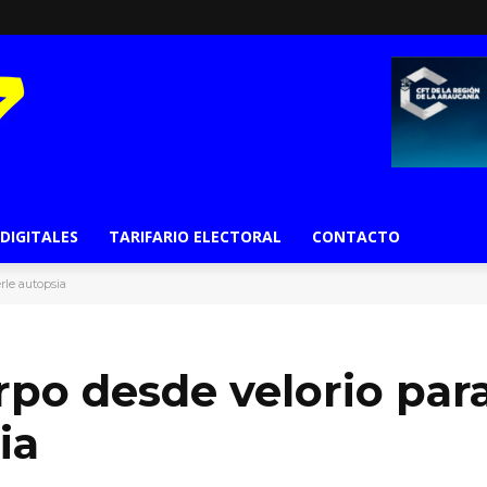
 DIGITALES
TARIFARIO ELECTORAL
CONTACTO
rle autopsia
rpo desde velorio par
ia