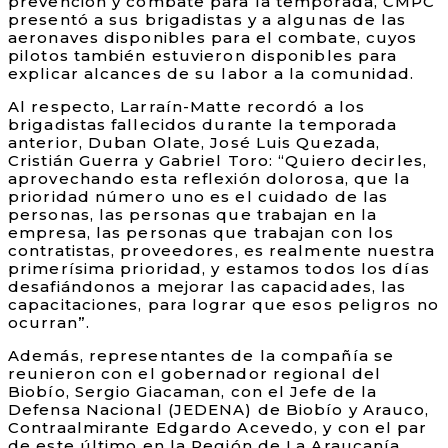
prevención y combate para la temporada, CMPC
presentó a sus brigadistas y a algunas de las
aeronaves disponibles para el combate, cuyos
pilotos también estuvieron disponibles para
explicar alcances de su labor a la comunidad.
Al respecto, Larraín-Matte recordó a los
brigadistas fallecidos durante la temporada
anterior, Duban Olate, José Luis Quezada,
Cristián Guerra y Gabriel Toro: “Quiero decirles,
aprovechando esta reflexión dolorosa, que la
prioridad número uno es el cuidado de las
personas, las personas que trabajan en la
empresa, las personas que trabajan con los
contratistas, proveedores, es realmente nuestra
primerísima prioridad, y estamos todos los días
desafiándonos a mejorar las capacidades, las
capacitaciones, para lograr que esos peligros no
ocurran”.
Además, representantes de la compañía se
reunieron con el gobernador regional del
Biobío, Sergio Giacaman, con el Jefe de la
Defensa Nacional (JEDENA) de Biobío y Arauco,
Contraalmirante Edgardo Acevedo, y con el par
de este último en la Región de La Araucanía,