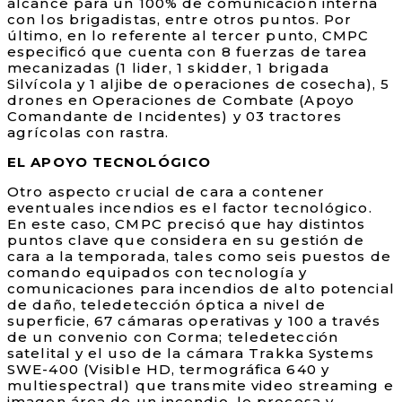
alcance para un 100% de comunicación interna
con los brigadistas, entre otros puntos. Por
último, en lo referente al tercer punto, CMPC
especificó que cuenta con 8 fuerzas de tarea
mecanizadas (1 lider, 1 skidder, 1 brigada
Silvícola y 1 aljibe de operaciones de cosecha), 5
drones en Operaciones de Combate (Apoyo
Comandante de Incidentes) y 03 tractores
agrícolas con rastra.
EL APOYO TECNOLÓGICO
Otro aspecto crucial de cara a contener
eventuales incendios es el factor tecnológico.
En este caso, CMPC precisó que hay distintos
puntos clave que considera en su gestión de
cara a la temporada, tales como seis puestos de
comando equipados con tecnología y
comunicaciones para incendios de alto potencial
de daño, teledetección óptica a nivel de
superficie, 67 cámaras operativas y 100 a través
de un convenio con Corma; teledetección
satelital y el uso de la cámara Trakka Systems
SWE-400 (Visible HD, termográfica 640 y
multiespectral) que transmite video streaming e
imagen área de un incendio, lo procesa y