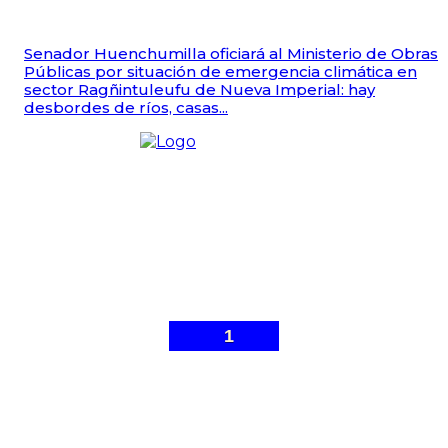
Senador Huenchumilla oficiará al Ministerio de Obras
Públicas por situación de emergencia climática en
sector Ragñintuleufu de Nueva Imperial: hay
desbordes de ríos, casas...
1
© Malleco 7 - Sitio web desarrollado por
Gonzalo Ibarra