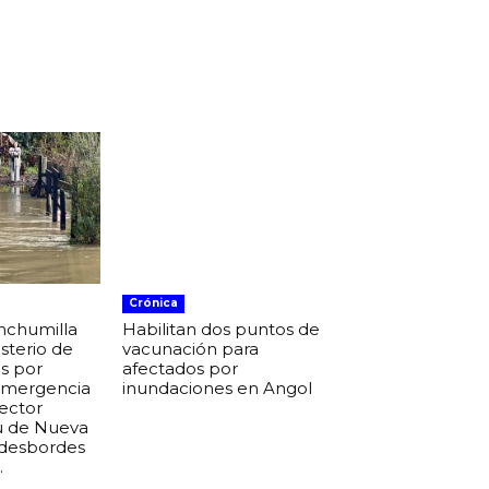
Crónica
nchumilla
Habilitan dos puntos de
isterio de
vacunación para
s por
afectados por
 emergencia
inundaciones en Angol
sector
u de Nueva
 desbordes
.