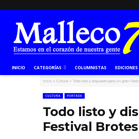
INICIO
CATEGORÍAS
COLUMNISTAS
EDICIONES
Inicio
Cultura
Todo listo y dispuesto para un gran Festi
CULTURA
PORTADA
Todo listo y d
Festival Brotes