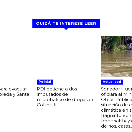
X
WhatsApp
Email
Impresión
QUIZÁ TE INTERESE LEER
Policial
Actualidad
para evacuar
PDI detiene a dos
Senador Hue
boleda y Santa
imputados de
oficiará al Min
microtráfico de drogas en
Obras Pública
Collipulli
situación de
climática en 
Ragñintuleuf
Imperial: hay
de ríos, casas..