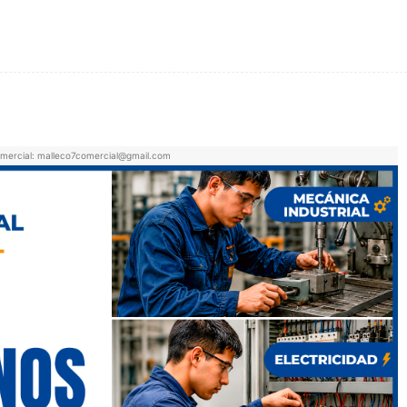
X
WhatsApp
Email
Impresión
mercial: malleco7comercial@gmail.com